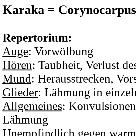
Karaka = Corynocarpus 
Repertorium:
Auge
: Vorwölbung
Hören
: Taubheit, Verlust d
Mund
: Herausstrecken, Vor
Glieder
: Lähmung in einzel
Allgemeines
: Konvulsionen 
Lähmung
Unempfindlich gegen war