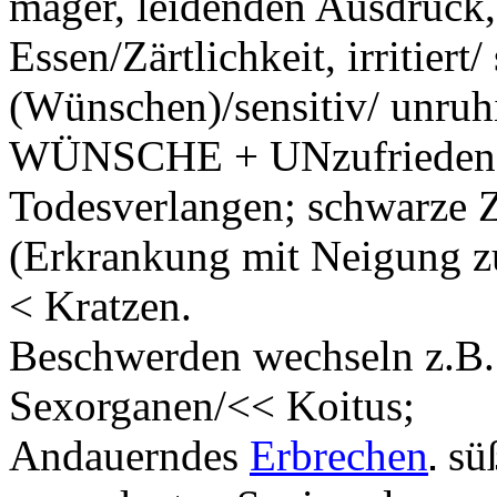
mager, leidenden Ausdruck,
Essen/Zärtlichkeit, irritiert
(Wünschen)/sensitiv/ unruhi
WÜNSCHE + UNzufrieden w
Todesverlangen; schwarze 
(Erkrankung mit Neigung z
< Kratzen.
Beschwerden wechseln z.B.
Sexorganen/<< Koitus;
Andauerndes
Erbrechen
sü
.