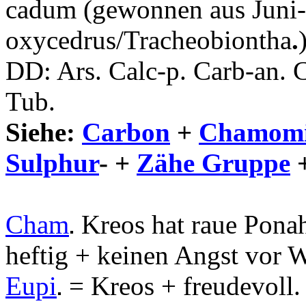
cadum (gewonnen aus Juni-
oxycedrus/Tracheobiontha
.
DD: Ars. Calc-p. Carb-an.
C
Tub.
Siehe:
Carbon
+
Chamomi
Sulphur
- +
Zähe Gruppe
Cham
Kreos hat raue Pona
.
heftig + keinen Angst vor 
Eupi
= Kreos + freudevoll.
.