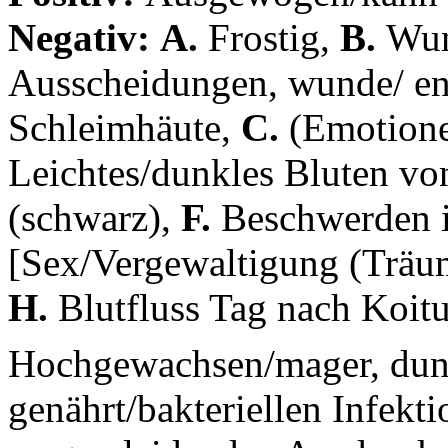
Negativ:
A.
Frostig,
B.
Wun
Ausscheidungen, wunde/ en
Schleimhäute,
C.
(Emotione
Leichtes/dunkles Bluten v
(schwarz),
F.
Beschwerden i
[Sex/Vergewaltigung (Träu
H.
Blutfluss Tag nach Koit
Hochgewachsen/mager, dunk
genährt/bakteriellen Infekt