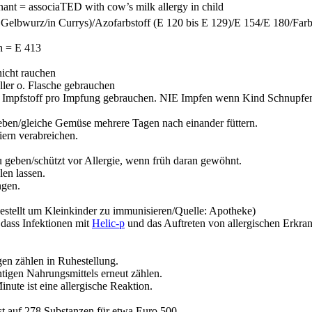
gnant =
associaTED
with cow’s milk allergy in child
 Gelbwurz/in Currys)/
Azofarbstoff
(E 120 bis E 129)/E 154/E 180/Farb
h = E 413
nicht rauchen
ller o. Flasche gebrauchen
ne Impfstoff pro Impfung gebrauchen. NIE Impfen wenn Kind Schnupf
geben/gleiche Gemüse mehrere Tagen nach einander füttern.
iern verabreichen.
 geben/schützt vor Allergie, wenn früh daran gewöhnt.
len lassen.
ngen.
gestellt um Kleinkinder zu immunisieren/Quelle: Apotheke)
 dass Infektionen mit
Helic-p
und das Auftreten von allergischen Erkr
gen zählen in Ruhestellung.
igen Nahrungsmittels erneut zählen.
nute ist eine allergische Reaktion.
st auf 278 Substanzen für etwa Euro 500