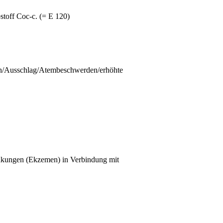
stoff
Coc-c
. (= E 120)
en/Ausschlag/Atembeschwerden/erhöhte
ankungen (Ekzemen) in Verbindung mit