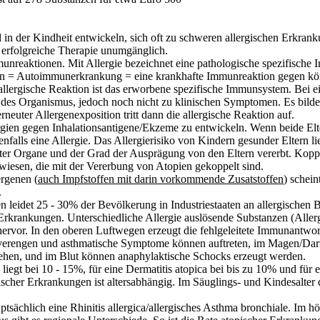
in der Kindheit entwickeln, sich oft zu schweren allergischen Erkra
 erfolgreiche Therapie unumgänglich.
munreaktionen. Mit Allergie bezeichnet eine pathologische spezifisch
en = Autoimmunerkrankung = eine krankhafte Immunreaktion gegen kör
allergische Reaktion ist das erworbene spezifische Immunsystem. Bei e
 des Organismus, jedoch noch nicht zu klinischen Symptomen. Es bilden
euter Allergenexposition tritt dann die allergische Reaktion auf.
gien gegen Inhalationsantigene/Ekzeme zu entwickeln. Wenn beide Elter
nfalls eine Allergie. Das Allergierisiko von Kindern gesunder Eltern li
mter Organe und der Grad der Ausprägung von den Eltern vererbt. Kop
iesen, die mit der Vererbung von
Atopien
gekoppelt sind.
ergenen (
auch Impfstoffen mit darin vorkommende
Zusatstoffen
) schein
.
leidet 25 - 30% der Bevölkerung in Industriestaaten an allergischen 
rkrankungen. Unterschiedliche Allergie auslösende Substanzen (Allerg
hervor. In den oberen Luftwegen erzeugt die fehlgeleitete Immunantwor
verengen und asthmatische Symptome können auftreten, im Magen/Dar
ehen, und im Blut können
anaphylaktische
Schocks erzeugt werden.
liegt bei 10 - 15%, für eine Dermatitis
atopica
bei bis zu 10% und für e
gischer Erkrankungen ist altersabhängig. Im Säuglings- und Kindesalter
ptsächlich eine
Rhinitis
allergica/allergisches
Asthma bronchiale. Im höh