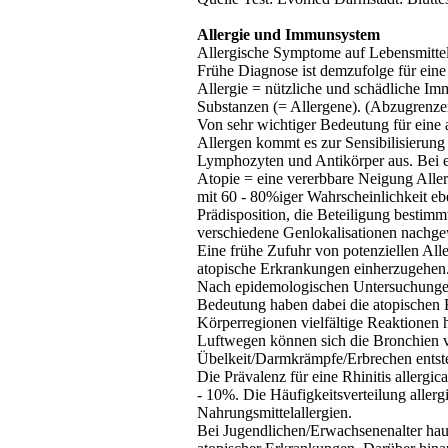
Allergie und Immunsystem
Allergische Symptome auf Lebensmittel 
Frühe Diagnose ist demzufolge für eine
Allergie = nützliche und schädliche Im
Substanzen (= Allergene). (Abzugrenz
Von sehr wichtiger Bedeutung für eine 
Allergen kommt es zur Sensibilisierung
Lymphozyten und Antikörper aus. Bei ern
Atopie
= eine vererbbare Neigung Aller
mit 60 - 80%iger Wahrscheinlichkeit ebe
Prädisposition, die Beteiligung bestim
verschiedene
Genlokalisationen
nachgew
Eine frühe Zufuhr von potenziellen All
atopische
Erkrankungen einherzugehen
Nach
epidemologischen
Untersuchungen 
Bedeutung haben dabei die
atopischen
E
Körperregionen vielfältige Reaktionen 
Luftwegen können sich die Bronchien 
Übelkeit/Darmkrämpfe/Erbrechen entst
Die
Prävalenz
für eine
Rhinitis
allergica
- 10%. Die Häufigkeitsverteilung aller
Nahrungsmittelallergien.
Bei Jugendlichen/Erwachsenenalter hau