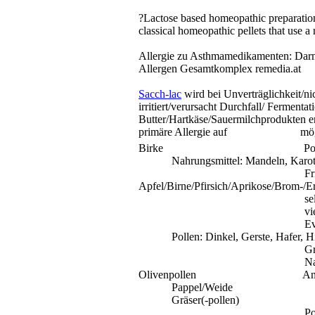
?Lactose based homeopathic preparatio
classical homeopathic pellets that use a
Allergie zu Asthmamedikamenten:
Dar
Allergen Gesamtkomplex
remedia.at
Sacch-lac
wird bei Unverträglichkeit/nic
irritiert/verursacht Durchfall/ Ferment
Butter/Hartkäse/Sauermilchprodukten e
primäre Allergie auf
mög
Birke
Po
Nahrungsmittel: Mandeln, Karot
Fr
Apfel/Birne/Pfirsich/Aprikose/Brom-/
se
vi
Ev
Pollen: Dinkel, Gerste, Hafer, H
Gr
Na
Olivenpollen
An
Pappel/Weide
Gräser(-pollen)
Po