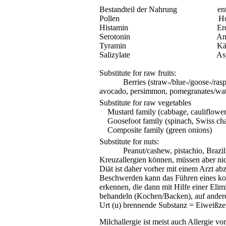
Bestandteil der Nahrung
en
Pollen
H
Histamin
Er
Serotonin
An
Tyramin
Kä
Salizylate
As
Substitute for raw fruits:
Berries (straw-/blue-/goose-/ras
avocado, persimmon, pomegranates/wa
Substitute for raw vegetables
Mustard family (cabbage, cauliflower,
Goosefoot family (spinach, Swiss ch
Composite family (green onions)
Substitute for nuts:
Peanut/cashew
,
pistachio
,
Brazil
Kreuzallergien können, müssen aber nic
Diät ist daher vorher mit einem Arzt a
Beschwerden kann das Führen eines kom
erkennen, die dann mit Hilfe einer Elim
behandeln (Kochen/Backen), auf andere 
Urt
(u) brennende Substanz = Eiweißzer
Milchallergie ist meist auch Allergie 