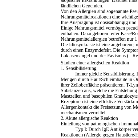
atopischer
Erkrankungen. Darüber hinaus
ländlichen Gegenden.
Von den Allergien sind sogenannte Pseud
Nahrungsmittelreaktionen eine wichtige 
Ihre Ausprägung ist dosisabhängig und 
Einige Nahrungsmittel vermögen pseudo
enthalten. Dazu gehören reifer Käse/R
Nahrungsmittelallergien betreffen nur 1
Die Idiosynkrasie ist eine angeborene,
durch einen Enzymdefekt. Die Symptome 
Laktasemangel
und der
Favismus
.(= R
Stadien einer allergischen Reaktion
1. Sensibilisierung
Immer gleich: Sensibilisierung.
Mengen durch Haut/Schleimhäute in Org
ihrer Zelloberfläche präsentieren. T-L
Substanzen aus, welche die Entstehun
Mastzellen und
basophilen
Granulozyte
Rezeptoren ist eine effektive Verstärku
Allergenkontakt die Freisetzung von
Me
mechanismen
vermittelt.
2. Akute allergische Reaktion
Einteilung von pathologischen Immuna
Typ I: Durch
IgE
Antikörper ver
Reaktionen (Allergie gegen Haustiere/