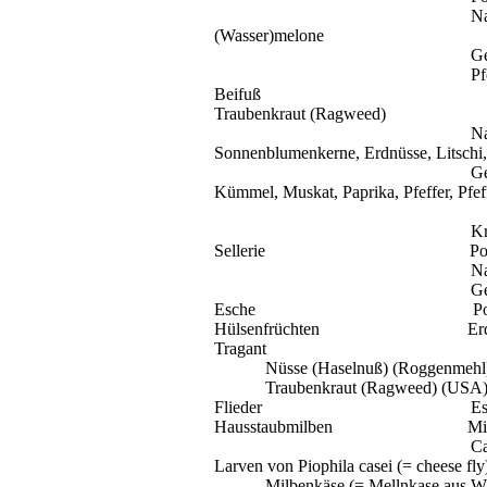
Na
(Wasser)
melone
Ge
Pf
Beifuß
Traubenkraut (
Ragweed
)
Na
Sonnenblumenkerne, Erdnüsse,
Litschi
Ge
Kümmel, Muskat, Paprika, Pfeffer, Pfef
Kr
Sellerie
Po
Na
Ge
Esche
Po
Hülsenfrüchten
Er
Tragant
Nüsse (
Haselnuß
) (Roggenmehl
Traubenkraut (
Ragweed
) (USA)
Flieder
Es
Hausstaubmilben
Mi
C
Larven von
Piophila
casei
(=
cheese
fly
Milbenkäse (=
Mellnkase
aus
W