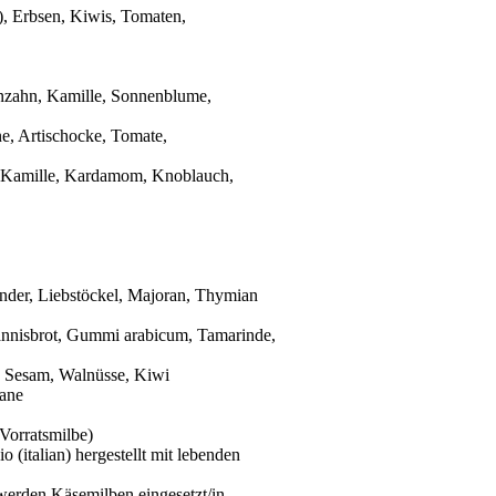
), Erbsen, Kiwis, Tomaten,
enzahn, Kamille, Sonnenblume,
ne, Artischocke, Tomate,
r, Kamille, Kardamom, Knoblauch,
nder, Liebstöckel, Majoran, Thymian
hannisbrot, Gummi
arabicum
, Tamarinde,
, Sesam, Walnüsse, Kiwi
nane
 Vorratsmilbe)
io
(
italian
) hergestellt mit lebenden
werden Käsemilben eingesetzt/in