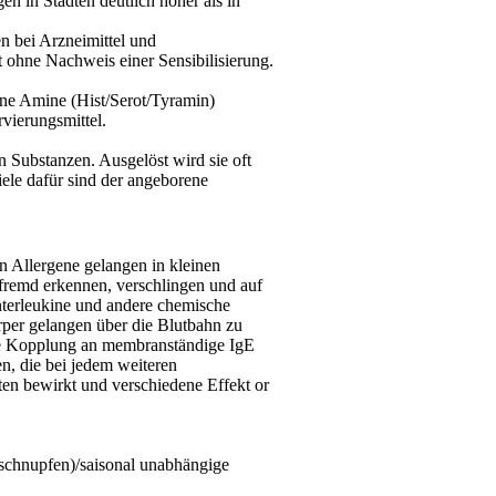
n in Städten deutlich höher als in
en bei Arzneimittel und
t ohne Nachweis einer Sensibilisierung.
ne
Amine (
Hist/Serot/Tyramin
)
vierungsmittel.
 Substanzen. Ausgelöst wird sie oft
ele dafür sind der angeborene
 Allergene gelangen in kleinen
s fremd erkennen, verschlingen und auf
nterleukine und andere chemische
per gelangen über die Blutbahn zu
ie Kopplung an membranständige
IgE
en, die bei jedem weiteren
ten
bewirkt und verschiedene Effekt
or
uschnupfen)/saisonal unabhängige