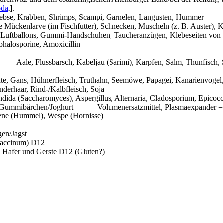
oda
].
.
ebse, Krabben, Shrimps,
Scampi
, Garnelen, Langusten, Hummer
te Mückenlarve (im Fischfutter), Schnecken, Muscheln (z. B. Auster), 
 Luftballons, Gummi-Handschuhen, Taucheranzügen, Klebeseiten von
phalosporine
,
Amoxicillin
Aale, Flussbarsch, Kabeljau (
Sarimi
), Karpfen, Salm, Thunfisch,
te, Gans, Hühnerfleisch, Truthahn, Seemöwe, Papagei, Kanarienvogel,
nderhaar, Rind-/Kalbfleisch, Soja
ndida
(
Saccharomyces
),
Aspergillus
,
Alternaria
,
Cladosporium
,
Epicoc
 Gummibärchen/Joghurt
Volumenersatzmittel,
Plasmaexpander
= 
ene (Hummel), Wespe (Hornisse)
en/Jagst
accinum
) D12
 Hafer und Gerste D12 (Gluten?)