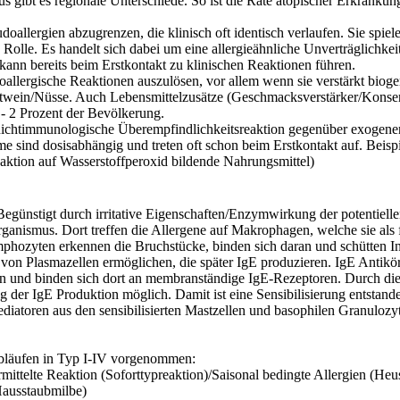
 gibt es regionale Unterschiede. So ist die Rate
atopischer
Erkrankunge
oallergien abzugrenzen, die klinisch oft identisch verlaufen. Sie spiel
Rolle. Es handelt sich dabei um eine allergieähnliche Unverträglichkei
kann bereits beim Erstkontakt zu klinischen Reaktionen führen.
allergische Reaktionen auszulösen, vor allem wenn sie verstärkt
bioge
otwein/Nüsse. Auch Lebensmittelzusätze (Geschmacksverstärker/Konser
 - 2 Prozent der Bevölkerung.
 nichtimmunologische Überempfindlichkeitsreaktion gegenüber exogenen
sind dosisabhängig und treten oft schon beim Erstkontakt auf. Beispi
eaktion auf
Wasserstoffperoxid
bildende Nahrungsmittel)
 Begünstigt durch
irritative
Eigenschaften/Enzymwirkung der potentiellen
anismus. Dort treffen die Allergene auf
Makrophagen
, welche sie al
ymphozyten erkennen die Bruchstücke, binden sich daran und schütten I
g von
Plasmazellen
ermöglichen, die später
IgE
produzieren.
IgE
Antikör
n
und binden sich dort an membranständige
IgE-Rezeptoren
. Durch d
ng der
IgE
Produktion möglich. Damit ist eine Sensibilisierung entstand
diatoren
aus den sensibilisierten Mastzellen und
basophilen
Granulozy
bläufen in Typ I-IV vorgenommen:
mittelte Reaktion (Soforttypreaktion)/Saisonal bedingte Allergien (He
Hausstaubmilbe)