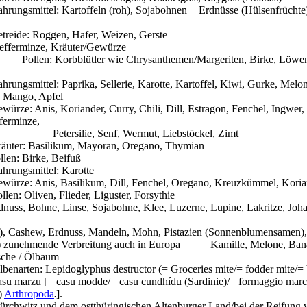
hrungsmittel: Kartoffeln (roh), Sojabohnen + Erdnüsse (Hülsenfrüchte
treide: Roggen, Hafer, Weizen, Gerste
efferminze, Kräuter/Gewürze
Pollen: Korbblütler wie Chrysanthemen/Margeriten, Birke, Löw
hrungsmittel: Paprika, Sellerie, Karotte, Kartoffel, Kiwi, Gurke, Melo
, Mango, Apfel
würze: Anis, Koriander, Curry, Chili, Dill, Estragon, Fenchel, Ingwe
ferminze,
Petersilie, Senf, Wermut, Liebstöckel, Zimt
äuter: Basilikum, Mayoran,
Oregano
, Thymian
llen: Birke,
Beifuß
hrungsmittel: Karotte
würze: Anis, Basilikum, Dill, Fenchel,
Oregano
, Kreuzkümmel, Koria
llen: Oliven, Flieder, Liguster, Forsythie
dnuss, Bohne, Linse, Sojabohne, Klee, Luzerne, Lupine, Lakritze, Jo
),
Cashew
, Erdnuss, Mandeln, Mohn, Pistazien (Sonnenblumensamen)
 zunehmende Verbreitung auch in Europa
Kamille, Melone, Ba
che / Ölbaum
lbenarten:
Lepidoglyphus
destructor
(=
Groceries
mite
/=
fodder
mite
/=
asu
marzu
[=
casu
modde
/=
casu
cundhídu
(
Sardinie
)/=
formaggio
marc
)
Arthropoda
].
.
ürchwitz
und dem ostthüringischen Altenburger Land/bei der Reifung 