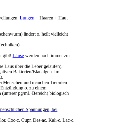
wellungen,
Lungen
+ Haaren + Haut
schenwurm) lindert o. heilt vielleicht
 Techniken)
n gibt!
Läuse
werden noch immer zur
ne Laus über die Leber gelaufen).
ativen Bakterien/Blaualgen. Im
).
 bei Menschen und manchen Tierarten
r Entzündung o. zu einem
n (unterer
pg/mL-Bereich
) biologisch
nmenschlichen Spannungen, bei
lor. Coc-c. Cupr. Des-ac. Kali-c. Lac-c.