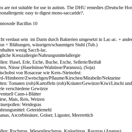
ns are not suitable for use in autism. The DHU remedies (Deutsche
Hom
nonallergenic
easy to digest mono-
saccaride
?.
mnosode
Bacillus
10
ht verdaut sein
im Darm durch Bakterien umgesetzt in
Lac-ac
. + ande
ation = Blähungen, wässrigen/schaumigen Stuhl (
Tub
.)
nthalten wenig
Sacch-lac
.
liche Kreuzallergie/Nahrungsmittelallergie
llen: Hasel, Erle, Eiche, Buche, Esche,
Sellerie/Beifuß
ten, Nüsse (Haselnüsse/Walnüsse/Paranuss), (Soja)
ischobst von
Rosaceae
wie Kern-/Steinobst:
Erd-/Himbeere/Zwetschgen/Pflaume/Kirschen/Mirabelle/Nektarine
lten: Tomaten (roh)/Kartoffeln (roh)/
Kräuter/Gewürze/Kiwi/Litschi
und 
ele verschiedene Gewürze
entuell
Cann-i-Blätter
irse, Mais, Reis, Weizen
äserpollen: Weidegras
hrungsmittel: Getreidemehl
anas, Ascorbinsäure, Gräser, Liguster, Meerrettich
llen: Ruchgras,
Wiesenlieschgras
, Knäuelgras,
Raygras
(Ananas)