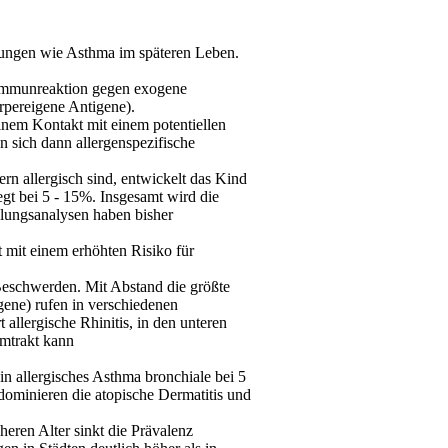
nkungen wie Asthma im späteren Leben.
e Immunreaktion gegen exogene
pereigene Antigene).
inem Kontakt mit einem potentiellen
 sich dann allergenspezifische
n allergisch sind, entwickelt das Kind
egt bei 5 - 15%. Insgesamt wird die
plungsanalysen haben bisher
t mit einem erhöhten Risiko für
Beschwerden. Mit Abstand die größte
ene) rufen in verschiedenen
t allergische
Rhinitis
, in den unteren
mtrakt kann
in allergisches Asthma bronchiale bei 5
 dominieren die
atopische
Dermatitis und
eren Alter sinkt die
Prävalenz