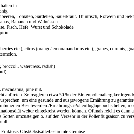
thalten in
onig
dbeeren, Tomaten, Sardellen, Sauerkraut, Thunfisch, Rotwein und Sekt
anas, Bananen und Walnüssen
se, Fisch, Hefe, Wurst und Schokolade
pirin
pberries etc.), citrus (orange/lemon/mandarins etc.), grapes, currants, 
termelon.
 broccoli, watercress, radish)
ard)
,
macadamia
,
pine
nut.
ht auftreten. So reagieren etwa 50 % der Birkenpollenallergiker irgend
bzusprechen, um eine gesunde und ausgewogene Ernährung zu garantiere
binierten Beschwerden-/Ernährungs-/Pollenflugtagebuchs helfen, mög
inationsdiät weiter eingekreist werden können. Oftmals reicht es dann
Sorten umzusteigen o. auf den Verzehr in der Pollenflugsaison zu verz
fall
vor Fruktose: Obst/Obstsäfte/bestimmte Gemüse