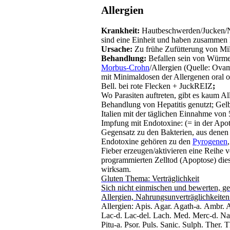
Allergien
Krankheit:
Hautbeschwerden/Jucken/N
sind eine Einheit und haben zusamme
Ursache:
Zu frühe Zufütterung von Mil
Behandlung:
Befallen sein von Würmer
Morbus-Crohn
/Allergien
(Quelle:
Ova
mit Minimaldosen der Allergenen oral o.
Bell. bei rote Flecken +
JuckREIZ
;
Wo Parasiten auftreten, gibt es kaum Al
Behandlung von Hepatitis genutzt; Gelb
Italien mit der täglichen Einnahme von 
Impfung mit
Endotoxine
:
(= in der Apot
Gegensatz zu den Bakterien, aus denen
Endotoxine
gehören zu den
Pyrogenen
Fieber erzeugen/aktivieren eine Reihe
programmierten Zelltod (
Apoptose
) die
wirksam.
Gluten Thema: Verträglichkeit
Sich nicht einmischen und bewerten, g
Allergien, Nahrungsunverträglichkeit
Allergien: Apis.
Agar
.
Agath-a
.
Ambr
.
A
Lac-d. Lac-del.
Lach
. Med.
Merc
-d. Na
Pitu
-a.
Psor
.
Puls
.
Sanic
.
Sulph
.
Ther
.
T