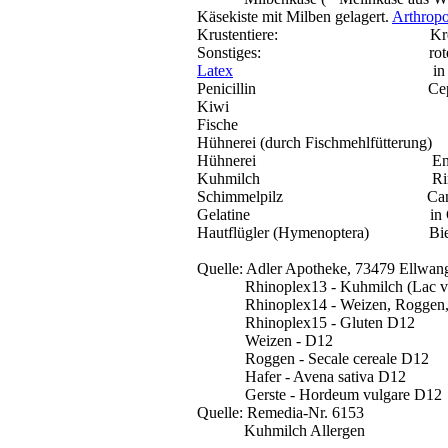
Käsekiste mit Milben gelagert.
Arthrop
Krustentiere:
Kr
Sonstiges:
ro
Latex
in
Penicillin
Ce
Kiwi
Fische
Hühnerei (durch Fischmehlfütterung)
Hühnerei
En
Kuhmilch
Ri
Schimmelpilz
Ca
Gelatine
in
Hautflügler (
Hymenoptera
)
Bi
Quelle: Adler Apotheke, 73479 Ellwang
Rhinoplex13 - Kuhmilch (
Lac
v
Rhinoplex14 - Weizen, Roggen,
Rhinoplex15 - Gluten D12
Weizen - D12
Roggen - Secale cereale D12
Hafer - Avena sativa D12
Gerste -
Hordeum
vulgare
D12
Quelle:
Remedia-Nr
.
6153
Kuhmilch Allergen