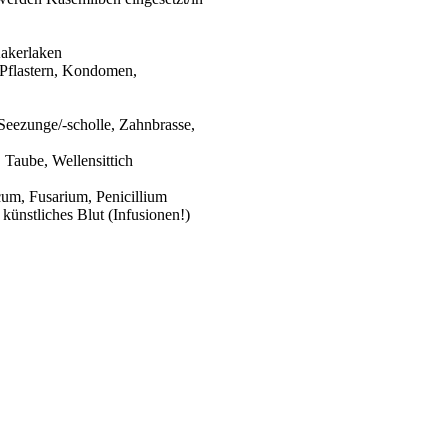
Kakerlaken
 Pflastern, Kondomen,
 Seezunge/-scholle, Zahnbrasse,
 Taube, Wellensittich
cum
,
Fusarium
,
Penicillium
künstliches Blut (Infusionen!)