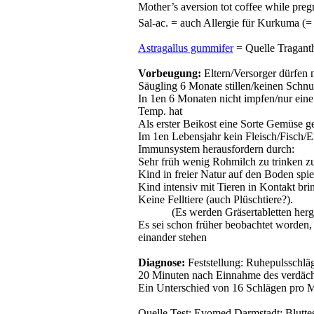
Mother’s aversion tot coffee while pre
Sal-ac
. = auch Allergie für Kurkuma (=
Astragallus gummifer
= Quelle Tragant
Vorbeugung:
Eltern/Versorger dürfen 
Säugling 6 Monate stillen/keinen Schnu
In 1en 6 Monaten nicht impfen/nur ei
Temp
. hat
Als erster Beikost eine Sorte Gemüse 
Im 1en Lebensjahr kein Fleisch/Fisch/E
Immunsystem herausfordern durch:
Sehr früh wenig Rohmilch zu trinken zu
Kind in freier Natur auf den Boden spie
Kind intensiv mit Tieren in Kontakt bri
Keine Felltiere (auch Plüschtiere?).
(Es werden Gräsertabletten her
Es sei schon früher beobachtet worden,
einander stehen
Diagnose:
Feststellung: Ruhepulsschlä
20 Minuten nach Einnahme des verdächt
Ein Unterschied von 16 Schlägen pro Mi
Quelle Test:
Evomed
Darmstadt: Blutte