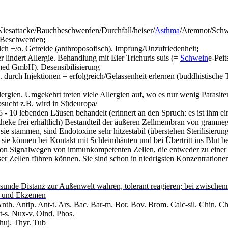
iesattacke/Bauchbeschwerden/Durchfall/heiser/
Asthma
/Atemnot/Sch
n Beschwerden
;
ch +/o. Getreide (
anthroposofisch
). Impfung/Unzufriedenheit
;
 lindert Allergie. Behandlung mit Eier
Trichuris
suis
(=
Schwein
e-Peit
med
GmbH). Desensibilisierung
 durch Injektionen = erfolgreich/Gelassenheit erlernen (buddhistische
lergien. Umgekehrt treten viele Allergien auf, wo es nur wenig Parasite
sucht z.B. wird in Südeuropa/
5 - 10 lebenden Läusen behandelt (erinnert an den Spruch: es ist ihm ei
heke frei erhältlich)
Bestandteil der äußeren Zellmembran von gramneg
 sie stammen, sind
Endotoxine
sehr hitzestabil (überstehen Sterilisierung
, sie können bei Kontakt mit Schleimhäuten und bei Übertritt ins Blut
 von Signalwegen von immunkompetenten Zellen, die entweder zu eine
ser Zellen führen können. Sie sind schon in niedrigsten Konzentratione
esunde Distanz zur Außenwelt wahren, tolerant reagieren; bei zwische
en und Ekzemen
nth
.
Antip
. Ant-t.
Ars
.
Bac
. Bar-m. Bor.
Bov
.
Brom. Calc-sil. Chin. Ch
t-s.
Nux
-v.
Olnd
.
Phos
.
huj
.
Thyr
. Tub